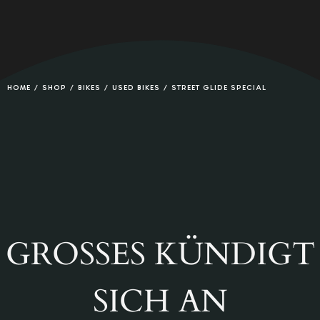
0
HOME
/
SHOP
/
BIKES
/
USED BIKES
/
STREET GLIDE SPECIAL
GROSSES KÜNDIGT S
ICH AN