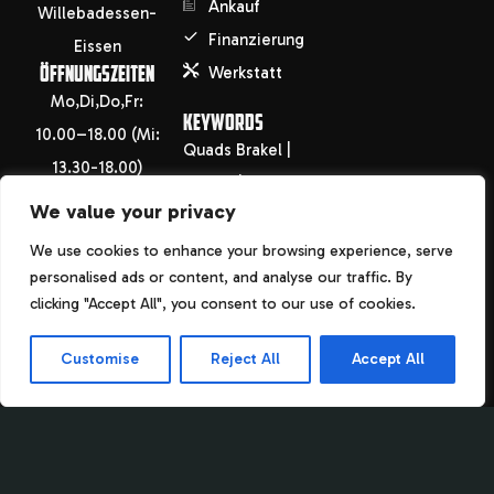
Ankauf
Willebadessen-
Finanzierung
Eissen
ÖFFNUNGSZEITEN
Werkstatt
Mo,Di,Do,Fr:
KEYWORDS
10.00–18.00 (Mi:
Quads Brakel |
13.30-18.00)
Höxter | Warburg
Sa: 09.00-13.30
We value your privacy
| Holzminden |
info@motorradhof-
Paderborn |
We use cookies to enhance your browsing experience, serve
saken.de
personalised ads or content, and analyse our traffic. By
Uslar Motorrad
info@fahrradhof-
clicking "Accept All", you consent to our use of cookies.
Brakel | Höxter |
saken.de
Warburg |
Customise
Reject All
Accept All
+49(0)5644
Holzminden |
946484
Paderborn |
Uslar Fahrrad
Brakel | Höxter |