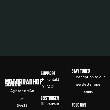
STAY TUNED
SUPPORT
Subscription to our
MOTORRADHOF
Kontakt
SAKEN
newsletter open
FAQ
Agissenstraße
soon.
LEISTUNGEN
57
Verkauf
FOLG UNS
34439