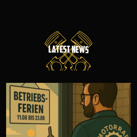
L
A
T
E
S
T
N
E
W
S