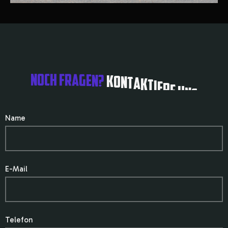
N
O
C
H
F
R
A
G
E
N
?
K
O
N
T
A
K
T
I
E
R
E
U
N
S
Name
E-Mail
Telefon