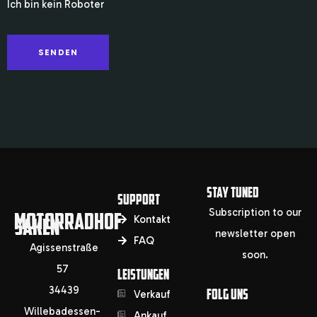
Ich bin kein Roboter
STAY TUNED
SUPPORT
Subscription to our
MOTORRADHOF
SAKEN
Kontakt
newsletter open
FAQ
Agissenstraße
soon.
57
LEISTUNGEN
34439
FOLG UNS
Verkauf
Willebadessen-
Ankauf