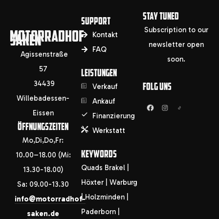
STAY TUNED
SUPPORT
Subscription to our
MOTORRADHOF
SAKEN
Kontakt
newsletter open
FAQ
Agissenstraße
soon.
57
LEISTUNGEN
34439
FOLG UNS
Verkauf
Willebadessen-
Ankauf
Eissen
Finanzierung
ÖFFNUNGSZEITEN
Werkstatt
Mo,Di,Do,Fr:
KEYWORDS
10.00–18.00 (Mi:
Quads Brakel |
13.30-18.00)
Höxter | Warburg
Sa: 09.00-13.30
| Holzminden |
info@motorradhof-
Paderborn |
saken.de