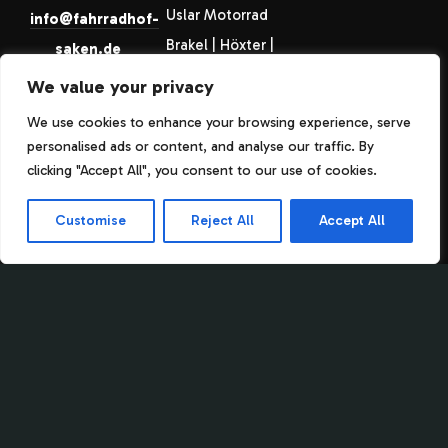
Uslar Motorrad
info@fahrradhof-
Brakel | Höxter |
saken.de
Warburg |
+49(0)5644
We value your privacy
Holzminden |
946484
We use cookies to enhance your browsing experience, serve
Paderborn |
personalised ads or content, and analyse our traffic. By
Uslar Fahrrad
clicking "Accept All", you consent to our use of cookies.
Brakel | Höxter |
Customise
Reject All
Accept All
Warburg |
Holzminden |
Paderborn |
Uslar